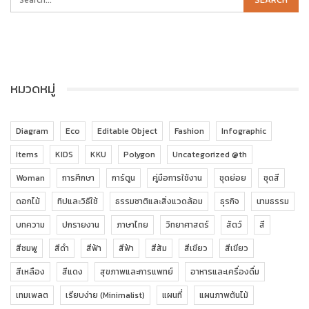
หมวดหมู่
Diagram
Eco
Editable Object
Fashion
Infographic
Items
KIDS
KKU
Polygon
Uncategorized @th
Woman
การศึกษา
การ์ตูน
คู่มือการใช้งาน
ชุดย่อย
ชุดสี
ดอกไม้
ทิปและวิธีใช้
ธรรมชาติและสิ่งแวดล้อม
ธุรกิจ
นามธรรม
บทความ
ปกรายงาน
ภาษาไทย
วิทยาศาสตร์
สัตว์
สี
สีชมพู
สีดำ
สีฟ้า
สีฟ้า
สีส้ม
สีเขียว
สีเขียว
สีเหลือง
สีแดง
สุขภาพและการแพทย์
อาหารและเครื่องดื่ม
เทมเพลต
เรียบง่าย (Minimalist)
แผนที่
แผนภาพต้นไม้