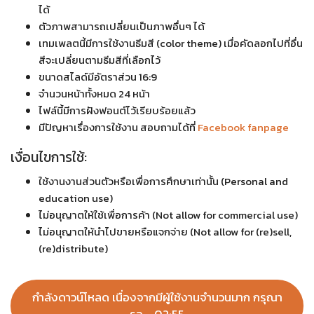
ได้
ต้องการเพิ่มเสน่ห์ให้กับสไลด์ของคุณ เทมเพลตนี้สามารถปรับแต่งได้
ตัวภาพสามารถเปลี่ยนเป็นภาพอื่นๆ ได้
ยืดหยุ่นและดึงดูดสายตาผู้ชม
เทมเพลตนี้มีการใช้งานธีมสี (color theme) เมื่อคัดลอกไปที่อื่น
สีจะเปลี่ยนตามธีมสีที่เลือกไว้
อีกทั้งยังเข้ากันได้กับแพลตฟอร์มนำเสนอที่ได้รับความนิยมเช่น
ขนาดสไลด์มีอัตราส่วน 16:9
PowerPoint, Canva, Google Slides, และ Keynote, เทมเพลตนี้ให้
จำนวนหน้าทั้งหมด 24 หน้า
คุณสามารถผสมผสานลงในซอฟต์แวร์ที่คุณต้องการได้ง่ายๆ
ไฟล์นี้มีการฝังฟอนต์ไว้เรียบร้อยแล้ว
มีปัญหาเรื่องการใช้งาน สอบถามได้ที่
Facebook fanpage
เงื่อนไขการใช้:
ใช้งานงานส่วนตัวหรือเพื่อการศึกษาเท่านั้น (Personal and
education use)
ไม่อนุญาตให้ใช้เพื่อการค้า (Not allow for commercial use)
ไม่อนุญาตให้นำไปขายหรือแจกจ่าย (Not allow for (re)sell,
(re)distribute)
กำลังดาวน์โหลด เนื่องจากมีผู้ใช้งานจำนวนมาก กรุณา