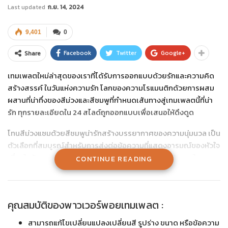
Last updated
ก.ย. 14, 2024
9,401
0
Facebook
Twitter
Google+
Share
เทมเพลตใหม่ล่าสุดของเราที่ได้รับการออกแบบด้วยรักและความคิด
สร้างสรรค์ ในวันแห่งความรัก โลกของความโรแมนติกด้วยการผสม
ผสานที่น่าทึ่งของสีม่วงและสีชมพูที่กำหนดเส้นทางสู่เทมเพลตนี้ที่น่า
รัก ทุกรายละเอียดใน 24 สไลด์ถูกออกแบบเพื่อเสนอให้ดึงดูด
โทนสีม่วงแซมด้วยสีชมพูน่ารักสร้างบรรยากาศของความนุ่มนวล เป็น
ตัวเลือกที่สมบูรณ์สำหรับการส่งต่อข้อความที่แสดงอารมณ์ของหัวใจ
เนื่องในวันวาเลนไทน์หรือในโอกาสใด ๆ ที่ต้องการแรงบันดาลใจจาก
CONTINUE READING
ความรัก ทุกรายละเอียดของแต่ละสไลด์เป็นงานสร้างสรรค์ และมี
หัวใจดวงเล็กๆ น่ารักประกอบเพื่อให้เนื้อหาของคุณมีสีสันและน่าสนใจ
แนวคิดเบื้องหลังเทมเพลตนี้เน้นที่การจับรักษานิสัยของความรักและ
คุณสมบัติของพาวเวอร์พอยเทมเพลต :
ความสุขที่เกี่ยวข้องกับวันวาเลนไทน์. ไม่ว่าคุณจะวางแผนที่จะนำเสนอ
สามารถแก้ไขเปลี่ยนแปลงเปลี่ยนสี รูปร่าง ขนาด หรือข้อความ
งานนำเสนอที่โรแมนติก สร้างเนื้อหาการศึกษาที่มีธีมความรัก หรือแค่