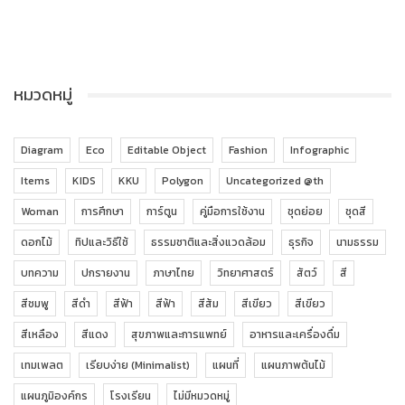
หมวดหมู่
Diagram
Eco
Editable Object
Fashion
Infographic
Items
KIDS
KKU
Polygon
Uncategorized @th
Woman
การศึกษา
การ์ตูน
คู่มือการใช้งาน
ชุดย่อย
ชุดสี
ดอกไม้
ทิปและวิธีใช้
ธรรมชาติและสิ่งแวดล้อม
ธุรกิจ
นามธรรม
บทความ
ปกรายงาน
ภาษาไทย
วิทยาศาสตร์
สัตว์
สี
สีชมพู
สีดำ
สีฟ้า
สีฟ้า
สีส้ม
สีเขียว
สีเขียว
สีเหลือง
สีแดง
สุขภาพและการแพทย์
อาหารและเครื่องดื่ม
เทมเพลต
เรียบง่าย (Minimalist)
แผนที่
แผนภาพต้นไม้
แผนภูมิองค์กร
โรงเรียน
ไม่มีหมวดหมู่