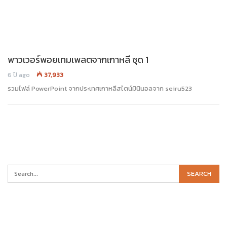
พาวเวอร์พอยเทมเพลตจากเกาหลี ชุด 1
6 ปี ago
37,933
รวมไฟล์ PowerPoint จากประเทศเกาหลีสไตน์มินินอลจาก seiru523