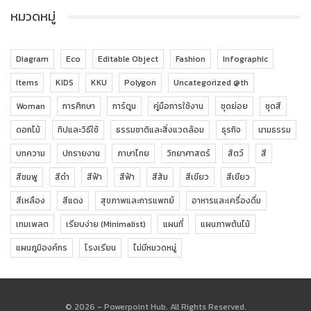
หมวดหมู่
Diagram
Eco
Editable Object
Fashion
Infographic
Items
KIDS
KKU
Polygon
Uncategorized @th
Woman
การศึกษา
การ์ตูน
คู่มือการใช้งาน
ชุดย่อย
ชุดสี
ดอกไม้
ทิปและวิธีใช้
ธรรมชาติและสิ่งแวดล้อม
ธุรกิจ
นามธรรม
บทความ
ปกรายงาน
ภาษาไทย
วิทยาศาสตร์
สัตว์
สี
สีชมพู
สีดำ
สีฟ้า
สีฟ้า
สีส้ม
สีเขียว
สีเขียว
สีเหลือง
สีแดง
สุขภาพและการแพทย์
อาหารและเครื่องดื่ม
เทมเพลต
เรียบง่าย (Minimalist)
แผนที่
แผนภาพต้นไม้
แผนภูมิองค์กร
โรงเรียน
ไม่มีหมวดหมู่
© 2026 - Powerpoint Hub. All Rights Reserved.