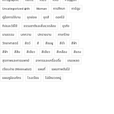
Uncategorized @th
Woman
การศึกษา
การ์ตูน
คู่มือการใช้งาน
ชุดย่อย
ชุดสี
ดอกไม้
ทิปและวิธีใช้
ธรรมชาติและสิ่งแวดล้อม
ธุรกิจ
นามธรรม
บทความ
ปกรายงาน
ภาษาไทย
วิทยาศาสตร์
สัตว์
สี
สีชมพู
สีดำ
สีฟ้า
สีฟ้า
สีส้ม
สีเขียว
สีเขียว
สีเหลือง
สีแดง
สุขภาพและการแพทย์
อาหารและเครื่องดื่ม
เทมเพลต
เรียบง่าย (Minimalist)
แผนที่
แผนภาพต้นไม้
แผนภูมิองค์กร
โรงเรียน
ไม่มีหมวดหมู่