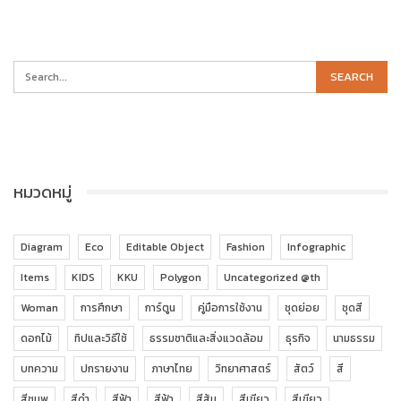
หมวดหมู่
Diagram
Eco
Editable Object
Fashion
Infographic
Items
KIDS
KKU
Polygon
Uncategorized @th
Woman
การศึกษา
การ์ตูน
คู่มือการใช้งาน
ชุดย่อย
ชุดสี
ดอกไม้
ทิปและวิธีใช้
ธรรมชาติและสิ่งแวดล้อม
ธุรกิจ
นามธรรม
บทความ
ปกรายงาน
ภาษาไทย
วิทยาศาสตร์
สัตว์
สี
สีชมพู
สีดำ
สีฟ้า
สีฟ้า
สีส้ม
สีเขียว
สีเขียว