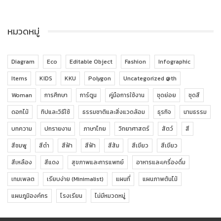
หมวดหมู่
Diagram
Eco
Editable Object
Fashion
Infographic
Items
KIDS
KKU
Polygon
Uncategorized @th
Woman
การศึกษา
การ์ตูน
คู่มือการใช้งาน
ชุดย่อย
ชุดสี
ดอกไม้
ทิปและวิธีใช้
ธรรมชาติและสิ่งแวดล้อม
ธุรกิจ
นามธรรม
บทความ
ปกรายงาน
ภาษาไทย
วิทยาศาสตร์
สัตว์
สี
สีชมพู
สีดำ
สีฟ้า
สีฟ้า
สีส้ม
สีเขียว
สีเขียว
สีเหลือง
สีแดง
สุขภาพและการแพทย์
อาหารและเครื่องดื่ม
เทมเพลต
เรียบง่าย (Minimalist)
แผนที่
แผนภาพต้นไม้
แผนภูมิองค์กร
โรงเรียน
ไม่มีหมวดหมู่