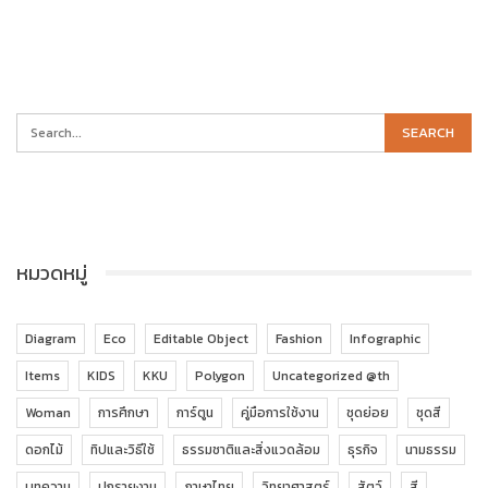
หมวดหมู่
Diagram
Eco
Editable Object
Fashion
Infographic
Items
KIDS
KKU
Polygon
Uncategorized @th
Woman
การศึกษา
การ์ตูน
คู่มือการใช้งาน
ชุดย่อย
ชุดสี
ดอกไม้
ทิปและวิธีใช้
ธรรมชาติและสิ่งแวดล้อม
ธุรกิจ
นามธรรม
บทความ
ปกรายงาน
ภาษาไทย
วิทยาศาสตร์
สัตว์
สี